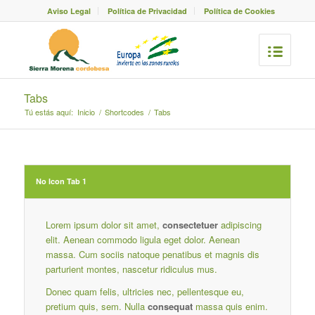
Aviso Legal
Política de Privacidad
Política de Cookies
Tabs
Tú estás aquí:
Inicio
/
Shortcodes
/
Tabs
No Icon Tab 1
Lorem ipsum dolor sit amet,
consectetuer
adipiscing
elit. Aenean commodo ligula eget dolor. Aenean
massa. Cum sociis natoque penatibus et magnis dis
parturient montes, nascetur ridiculus mus.
Donec quam felis, ultricies nec, pellentesque eu,
pretium quis, sem. Nulla
consequat
massa quis enim.