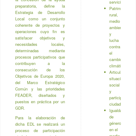
y
la concesión de la ayuda
servicios
preparatoria, define la
Patrimonio
Estrategia de Desarrollo
rural,
Local como un conjunto
medio
coherente de proyectos y
ambiente
operaciones cuyo fin es
y
satisfacer objetivos y
lucha
necesidades locales,
contra
determinadas mediante
el
procesos participativos que
cambio
contribuyen a la
climático
consecución de los
Articulación,
Objetivos de Europa 2020,
situación
del Marco Estratégico
social
Común y las prioridades
y
FEADER, diseñados y
participación
puestos en práctica por un
ciudadana
GDR.
Igualdad
de
Para la elaboración de
género
dicha EDL se realizará un
en el