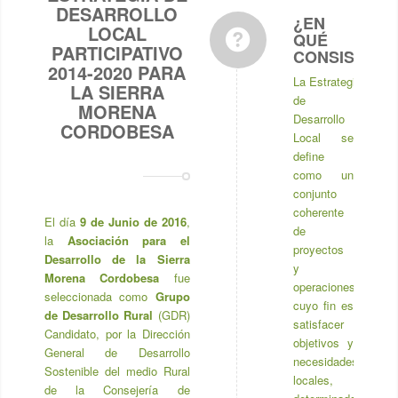
ESTRATEGIA DE
DESARROLLO
¿EN
LOCAL
QUÉ
PARTICIPATIVO
CONSISTE?
2014-2020 PARA
La Estrategia
LA SIERRA
de
MORENA
Desarrollo
CORDOBESA
Local se
define
como un
conjunto
coherente
El día
9 de Junio de 2016
,
de
la
Asociación para el
proyectos
Desarrollo de la Sierra
y
Morena Cordobesa
fue
operaciones
seleccionada como
Grupo
cuyo fin es
de Desarrollo Rural
(GDR)
satisfacer
Candidato, por la Dirección
objetivos y
General de Desarrollo
necesidades
Sostenible del medio Rural