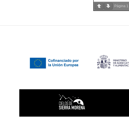
Página
1