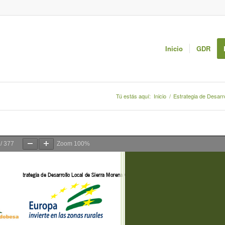
Inicio
GDR
Tú estás aquí:
Inicio
/
Estrategia de Desarr
/
377
Zoom
100%