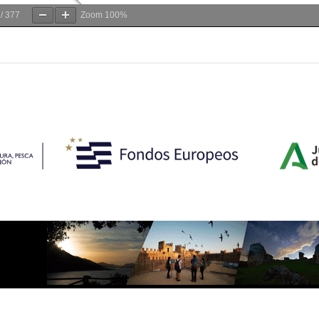
/
377
Zoom
100%