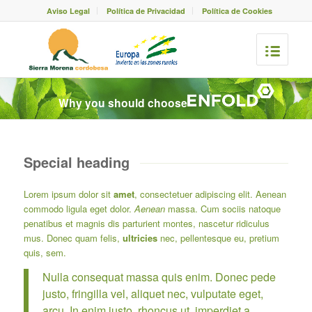
Aviso Legal
Política de Privacidad
Política de Cookies
Why you should choose
Special heading
Lorem ipsum dolor sit
amet
, consectetuer adipiscing elit. Aenean
commodo ligula eget dolor.
Aenean
massa. Cum sociis natoque
penatibus et magnis dis parturient montes, nascetur ridiculus
mus. Donec quam felis,
ultricies
nec, pellentesque eu, pretium
quis, sem.
Nulla consequat massa quis enim. Donec pede
justo, fringilla vel, aliquet nec, vulputate eget,
arcu. In enim justo, rhoncus ut, imperdiet a,