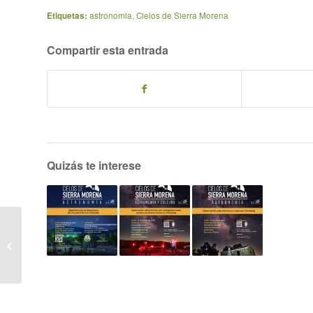
Etiquetas:
astronomia
,
Cielos de Sierra Morena
Compartir esta entrada
Quizás te interese
Observación
astronómica con
acompañamiento
musical en Adamuz
(21/08/2022...