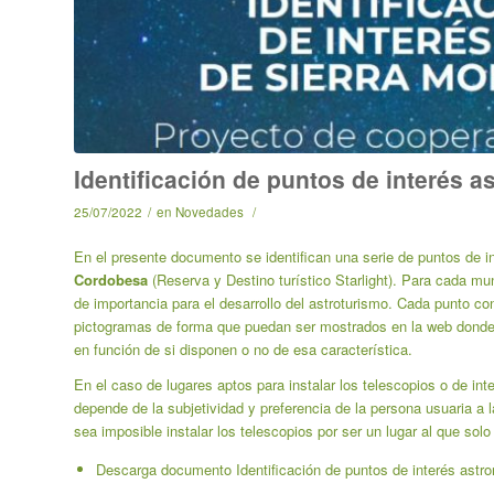
Identificación de puntos de interés 
25/07/2022
/
en
Novedades
/
En el presente documento se identifican una serie de puntos de int
Cordobesa
(Reserva y Destino turístico Starlight). Para cada mun
de importancia para el desarrollo del astroturismo. Cada punto con
pictogramas de forma que puedan ser mostrados en la web donde 
en función de si disponen o no de esa característica.
En el caso de lugares aptos para instalar los telescopios o de in
depende de la subjetividad y preferencia de la persona usuaria a l
sea imposible instalar los telescopios por ser un lugar al que sol
Descarga documento Identificación de puntos de interés ast