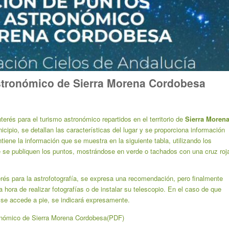
astronómico de Sierra Morena Cordobesa
erés para el turismo astronómico repartidos en el territorio de
Sierra Moren
icipio, se detallan las características del lugar y se proporciona información
tiene la información que se muestra en la siguiente tabla, utilizando los
se publiquen los puntos, mostrándose en verde o tachados con una cruz roj
terés para la astrofotografía, se expresa una recomendación, pero finalmente
a hora de realizar fotografías o de instalar su telescopio. En el caso de que
o se accede a pie, se indicará expresamente.
ronómico de Sierra Morena Cordobesa(PDF)