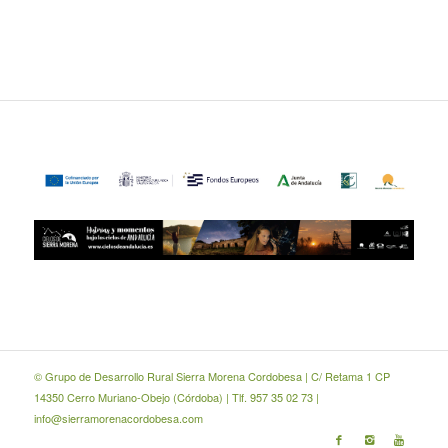
© Grupo de Desarrollo Rural Sierra Morena Cordobesa | C/ Retama 1 CP
14350 Cerro Muriano-Obejo (Córdoba) | Tlf. 957 35 02 73 |
info@sierramorenacordobesa.com