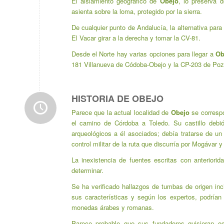
El aislamiento geográfico de
Obejo
, lo preserva 
asienta sobre la loma, protegido por la sierra.
De cualquier punto de Andalucía, la alternativa para
El Vacar girar a la derecha y tomar la CV-81.
Desde el Norte hay varias opciones para llegar a
Ob
181 Villanueva de Códoba-Obejo y la CP-203 de Poz
HISTORIA DE OBEJO
Parece que la actual localidad de
Obejo
se correspo
el camino de Córdoba a Toledo. Su castillo debió
arqueológicos a él asociados; debía tratarse de un
control militar de la ruta que discurría por Mogávar 
La inexistencia de fuentes escritas con anteriori
determinar.
Se ha verificado hallazgos de tumbas de origen inci
sus características y según los expertos, podrían
monedas árabes y romanas.
Parece probable que sus fundadores quisieran oc