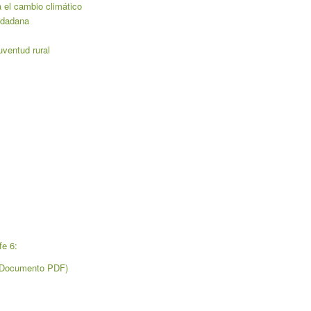
a el cambio climático
iudadana
uventud rural
fe 6:
l (Documento PDF)