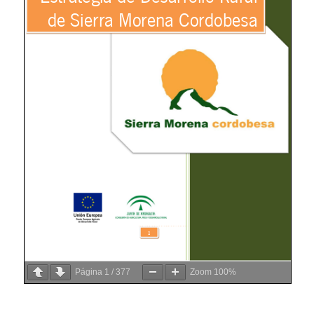
Página
1
/
377
Zoom
100%