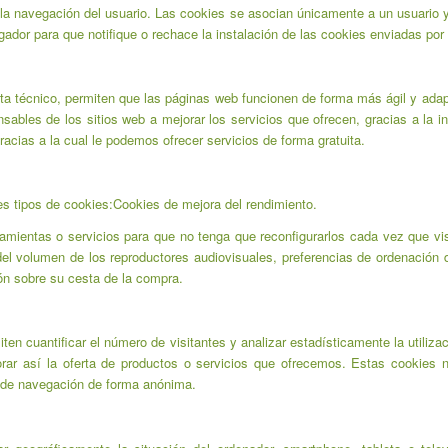
 la navegación del usuario. Las cookies se asocian únicamente a un usuario 
ador para que notifique o rechace la instalación de las cookies enviadas por e
sta técnico, permiten que las páginas web funcionen de forma más ágil y adap
bles de los sitios web a mejorar los servicios que ofrecen, gracias a la in
racias a la cual le podemos ofrecer servicios de forma gratuita.
es tipos de cookies:Cookies de mejora del rendimiento.
ramientas o servicios para que no tenga que reconfigurarlos cada vez que vis
del volumen de los reproductores audiovisuales, preferencias de ordenación 
ón sobre su cesta de la compra.
ten cuantificar el número de visitantes y analizar estadísticamente la utiliz
ar así la oferta de productos o servicios que ofrecemos. Estas cookies 
o de navegación de forma anónima.