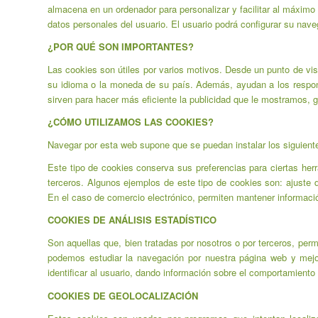
almacena en un ordenador para personalizar y facilitar al máximo
datos personales del usuario. El usuario podrá configurar su naveg
¿POR QUÉ SON IMPORTANTES?
Las cookies son útiles por varios motivos. Desde un punto de vi
su idioma o la moneda de su país. Además, ayudan a los responsa
sirven para hacer más eficiente la publicidad que le mostramos, g
¿CÓMO UTILIZAMOS LAS COOKIES?
Navegar por esta web supone que se puedan instalar los siguient
Este tipo de cookies conserva sus preferencias para ciertas her
terceros. Algunos ejemplos de este tipo de cookies son: ajuste 
En el caso de comercio electrónico, permiten mantener informaci
COOKIES DE ANÁLISIS ESTADÍSTICO
Son aquellas que, bien tratadas por nosotros o por terceros, permi
podemos estudiar la navegación por nuestra página web y mejor
identificar al usuario, dando información sobre el comportamient
COOKIES DE GEOLOCALIZACIÓN