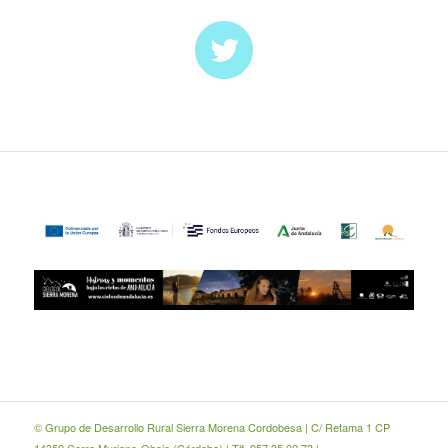
© Grupo de Desarrollo Rural Sierra Morena Cordobesa | C/ Retama 1 CP
14350 Cerro Muriano-Obejo (Córdoba) | Tlf. 957 35 02 73 |