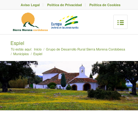
Aviso Legal
Política de Privacidad
Política de Cookies
Espiel
Tú estás aquí:
Inicio
/
Grupo de Desarrollo Rural Sierra Morena Cordobesa
/
Municipios
/
Espiel