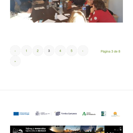
‹
1
2
4
5
›
3
Página 3 de 8
»