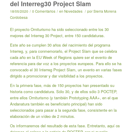
del Interreg30 Project Slam
18/05/2020
/
0 Comentarios
/
en
Novedades
/
por
Sierra Morena
Cordobesa
El proyecto Orniturismo ha sido seleccionado entre los 30
mejores del Interreg 30 Project, entre 150 candidaturas.
Este año se cumplen 30 años del nacimiento del programa
Interreg, y, para conmemorarlo, el Project Slam que se celebra
cada año en la EU Week of Regions quiere ser el evento de
referencia para dar voz a los proyectos europeos. Para ello se ha
convocado el 30 Interreg Project Slam, un evento en varias fases
dirigido a promocionar y dar visibilidad a los proyectos.
En la primera fase, más de 150 proyectos han presentado su
historia como candidatura. Sólo 30, y de ellos sólo 3 POCTEP,
entre ellos Orniturismo (y también Prototyping AAA+, en el que
Andanatura también es beneficiario principal) han sido
seleccionados para pasar a la segunda fase, consistente en la
elaboración de un vídeo de 2 minutos.
Os informaremos del resultado de esta fase. Entretanto, aquí os
dejamos el enlace a la noticia de POCTEP, por si queréis