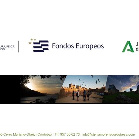
0 Cerro Muriano-Obejo (Córdoba) | Tlf. 957 35 02 73 | info@sierramorenacordobesa.com