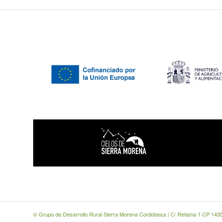
© Grupo de Desarrollo Rural Sierra Morena Cordobesa | C/ Retama 1 CP 1435