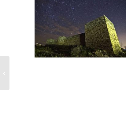
El pasado 14 de
Octubre se entregó el
documento de la EDL
Sierra Morena Co...