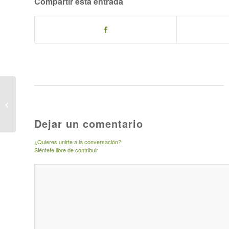
Compartir esta entrada
El Astroturismo y el
Camino Mozárabe,
proyectos de
Dejar un comentario
cooperación de la EDL
Sierra...
¿Quieres unirte a la conversación?
Siéntete libre de contribuir