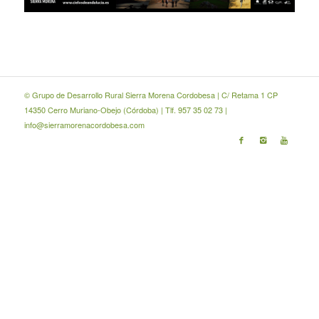
© Grupo de Desarrollo Rural Sierra Morena Cordobesa | C/ Retama 1 CP
14350 Cerro Muriano-Obejo (Córdoba) | Tlf. 957 35 02 73 |
info@sierramorenacordobesa.com