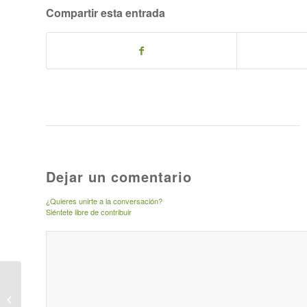
Compartir esta entrada
Dejar un comentario
¿Quieres unirte a la conversación?
Siéntete libre de contribuir
Celebrada en Villanueva
del Rey la primera