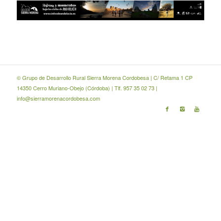
© Grupo de Desarrollo Rural Sierra Morena Cordobesa | C/ Retama 1 CP
14350 Cerro Muriano-Obejo (Córdoba) | Tlf. 957 35 02 73 |
info@sierramorenacordobesa.com