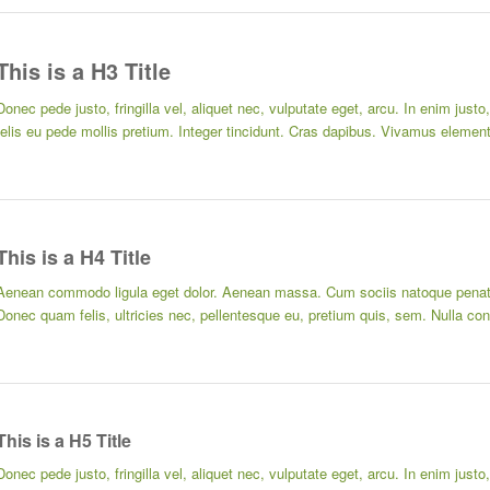
This is a H3 Title
Donec pede justo, fringilla vel, aliquet nec, vulputate eget, arcu. In enim just
felis eu pede mollis pretium. Integer tincidunt. Cras dapibus. Vivamus elemen
This is a H4 Title
Aenean commodo ligula eget dolor. Aenean massa. Cum sociis natoque penatib
Donec quam felis, ultricies nec, pellentesque eu, pretium quis, sem. Nulla c
This is a H5 Title
Donec pede justo, fringilla vel, aliquet nec, vulputate eget, arcu. In enim just