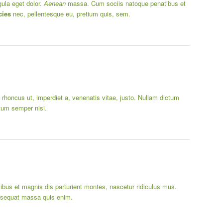
ula eget dolor.
Aenean
massa. Cum sociis natoque penatibus et
cies
nec, pellentesque eu, pretium quis, sem.
o, rhoncus ut, imperdiet a, venenatis vitae, justo. Nullam dictum
tum semper nisi.
us et magnis dis parturient montes, nascetur ridiculus mus.
onsequat massa quis enim.