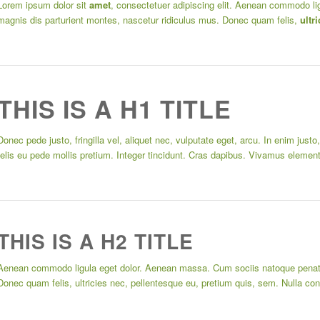
Lorem ipsum dolor sit
amet
, consectetuer adipiscing elit. Aenean commodo lig
magnis dis parturient montes, nascetur ridiculus mus. Donec quam felis,
ultri
THIS IS A H1 TITLE
Donec pede justo, fringilla vel, aliquet nec, vulputate eget, arcu. In enim just
felis eu pede mollis pretium. Integer tincidunt. Cras dapibus. Vivamus elemen
THIS IS A H2 TITLE
Aenean commodo ligula eget dolor. Aenean massa. Cum sociis natoque penatib
Donec quam felis, ultricies nec, pellentesque eu, pretium quis, sem. Nulla c