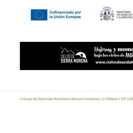
© Grupo de Desarrollo Rural Sierra Morena Cordobesa | C/ Retama 1 CP 1435