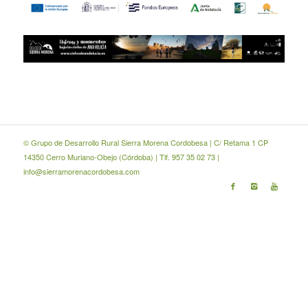
© Grupo de Desarrollo Rural Sierra Morena Cordobesa | C/ Retama 1 CP
14350 Cerro Muriano-Obejo (Córdoba) | Tlf. 957 35 02 73 |
info@sierramorenacordobesa.com