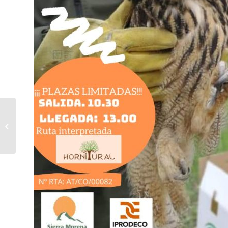
Publicidad en
autobuses de Córdoba
en el proyecto de
Impulso Rural contra
el...